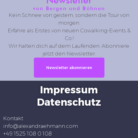
Newsletter
von Bergen und Bühnen
Kein Schnee von gestern, sondern die Tour von
morgen.
Erfahre als Erstes von neuen Cowalking-Events &
Co.!
Wir halten dich auf dem Laufenden. Abonniere
jetzt den Newsletter.
Newsletter abonnieren
Impressum
Datenschutz
Kontakt
info@alexandraehmann.com
+49 1525 108 0 108